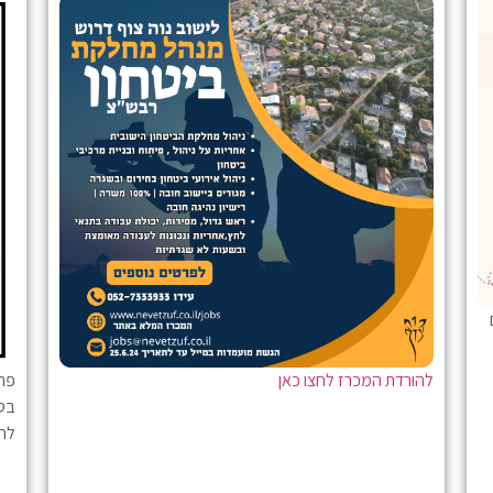
להורדת המכרז לחצו כאן
פר
בסי
לה